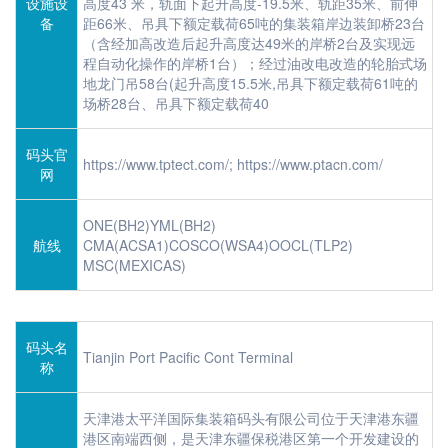
设施设
高度43 米，轨面下起升高度-19.5米、轨距35米、前伸
备
距66米、吊具下额定载荷65吨的集装箱岸边装卸桥23台
（含经加高改造后起升高度达49米的岸桥2台及实现远
程自动化操作的岸桥1台）；经过油改电改造的轮胎式场
地龙门吊58台(起升高度15.5米,吊具下额定载荷61吨的
场桥28台、吊具下额定载荷40
码头官
https://www.tptect.com/; https://www.ptacn.com/
网
ONE(BH2)YML(BH2)
航线
CMA(ACSA1)COSCO(WSA4)OOCL(TLP2)
MSC(MEXICAS)
码头名
Tianjin Port Pacific Cont Terminal
称
天津港太平洋国际集装箱码头有限公司位于天津港东疆
港区南端西侧，是天津东疆保税港区第一个开发建设的