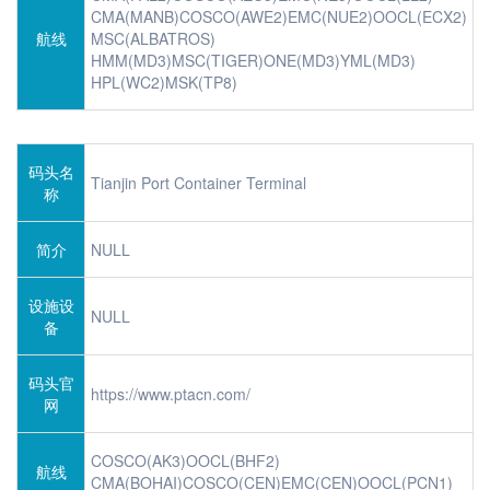
CMA(MANB)COSCO(AWE2)EMC(NUE2)OOCL(ECX2)
航线
MSC(ALBATROS)
HMM(MD3)MSC(TIGER)ONE(MD3)YML(MD3)
HPL(WC2)MSK(TP8)
码头名
Tianjin Port Container Terminal
称
简介
NULL
设施设
NULL
备
码头官
https://www.ptacn.com/
网
COSCO(AK3)OOCL(BHF2)
航线
CMA(BOHAI)COSCO(CEN)EMC(CEN)OOCL(PCN1)