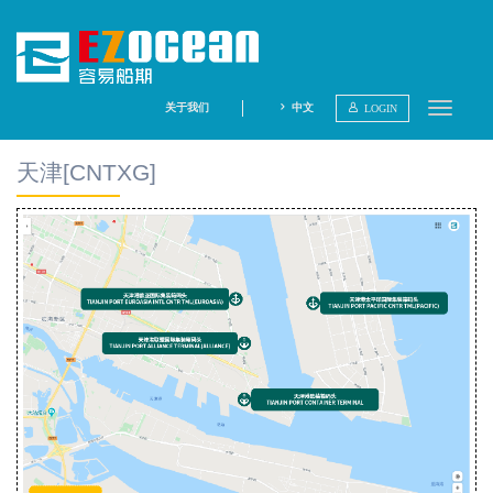
关于我们
中文
LOGIN
查询航线
天津[CNTXG]
查询船期
内陆导航
航线点评
分析报告
码头集锦