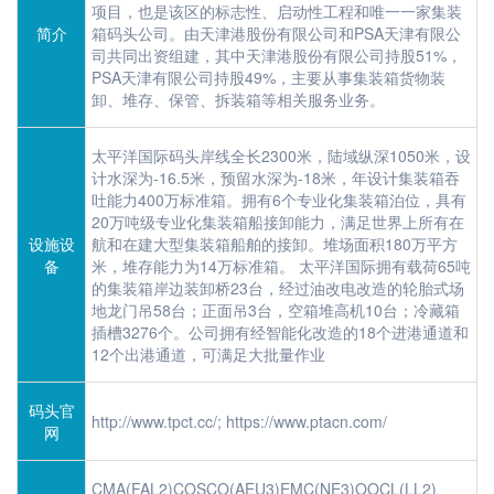
项目，也是该区的标志性、启动性工程和唯一一家集装
简介
箱码头公司。由天津港股份有限公司和PSA天津有限公
司共同出资组建，其中天津港股份有限公司持股51%，
PSA天津有限公司持股49%，主要从事集装箱货物装
卸、堆存、保管、拆装箱等相关服务业务。
太平洋国际码头岸线全长2300米，陆域纵深1050米，设
计水深为-16.5米，预留水深为-18米，年设计集装箱吞
吐能力400万标准箱。拥有6个专业化集装箱泊位，具有
20万吨级专业化集装箱船接卸能力，满足世界上所有在
设施设
航和在建大型集装箱船舶的接卸。堆场面积180万平方
备
米，堆存能力为14万标准箱。 太平洋国际拥有载荷65吨
的集装箱岸边装卸桥23台，经过油改电改造的轮胎式场
地龙门吊58台；正面吊3台，空箱堆高机10台；冷藏箱
插槽3276个。公司拥有经智能化改造的18个进港通道和
12个出港通道，可满足大批量作业
码头官
http://www.tpct.cc/; https://www.ptacn.com/
网
CMA(FAL2)COSCO(AEU3)EMC(NE3)OOCL(LL2)