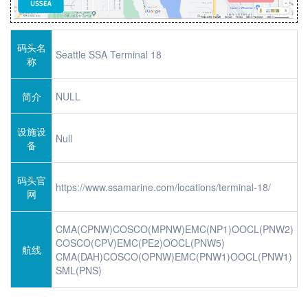
码头名
Seattle SSA Terminal 18
称
简介
NULL
设施设
Null
备
码头官
https://www.ssamarine.com/locations/terminal-18/
网
CMA(CPNW)COSCO(MPNW)EMC(NP1)OOCL(PNW2)
COSCO(CPV)EMC(PE2)OOCL(PNW5)
航线
CMA(DAH)COSCO(OPNW)EMC(PNW1)OOCL(PNW1)
SML(PNS)