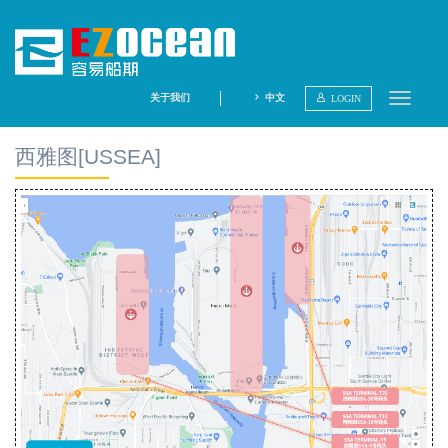
关于我们
中文
LOGIN
查询航线
西雅图[USSEA]
查询船期
内陆导航
航线点评
分析报告
码头集锦