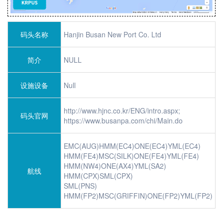
码头名称
Hanjin Busan New Port Co. Ltd
简介
NULL
设施设备
Null
http://www.hjnc.co.kr/ENG/intro.aspx;
码头官网
https://www.busanpa.com/chi/Main.do
EMC(AUG)HMM(EC4)ONE(EC4)YML(EC4)
HMM(FE4)MSC(SILK)ONE(FE4)YML(FE4)
HMM(NW4)ONE(AX4)YML(SA2)
航线
HMM(CPX)SML(CPX)
SML(PNS)
HMM(FP2)MSC(GRIFFIN)ONE(FP2)YML(FP2)