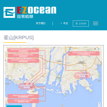
关于我们
中文
LOGIN
查询航线
釜山[KRPUS]
查询船期
内陆导航
航线点评
分析报告
码头集锦