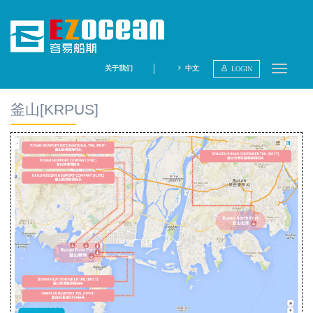
关于我们
中文
LOGIN
查询航线
釜山[KRPUS]
查询船期
内陆导航
航线点评
分析报告
码头集锦