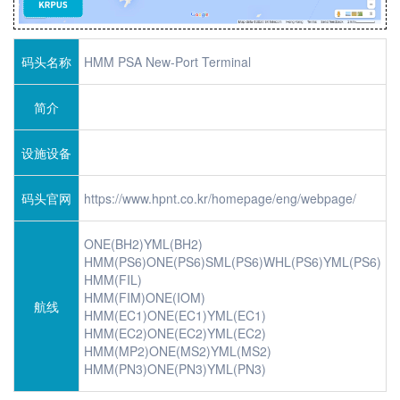
码头名称
HMM PSA New-Port Terminal
简介
设施设备
码头官网
https://www.hpnt.co.kr/homepage/eng/webpage/
ONE(BH2)YML(BH2)
HMM(PS6)ONE(PS6)SML(PS6)WHL(PS6)YML(PS6)
HMM(FIL)
HMM(FIM)ONE(IOM)
航线
HMM(EC1)ONE(EC1)YML(EC1)
HMM(EC2)ONE(EC2)YML(EC2)
HMM(MP2)ONE(MS2)YML(MS2)
HMM(PN3)ONE(PN3)YML(PN3)